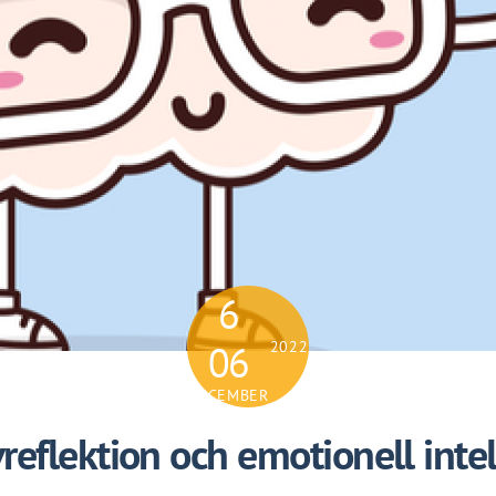
6
06
2022
DECEMBER
vreflektion och emotionell intel