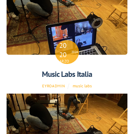
20
2024
20
MARZO
Music Labs Italia
music labs
EYROADMIN