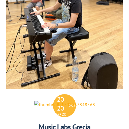
20
2024
20
MARZO
Music Labs Grecia