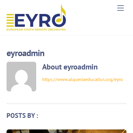
Skip
Men
to
content
eyroadmin
About
eyroadmin
https://www.alqueriaeducatius.org/eyro
POSTS BY :